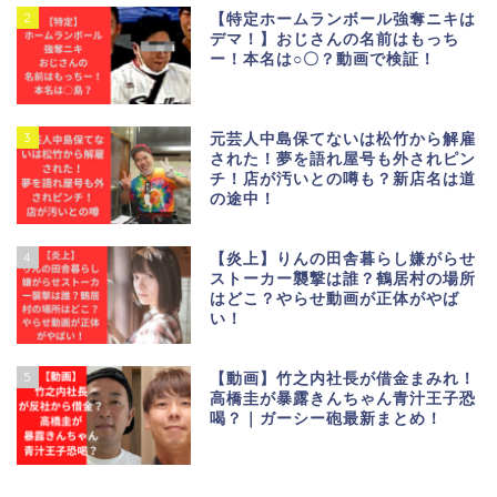
2
【特定ホームランボール強奪ニキは
デマ！】おじさんの名前はもっち
ー！本名は○〇？動画で検証！
3
元芸人中島保てないは松竹から解雇
された！夢を語れ屋号も外されピン
チ！店が汚いとの噂も？新店名は道
の途中！
4
【炎上】りんの田舎暮らし嫌がらせ
ストーカー襲撃は誰？鶴居村の場所
はどこ？やらせ動画が正体がやば
い！
5
【動画】竹之内社長が借金まみれ！
高橋圭が暴露きんちゃん青汁王子恐
喝？｜ガーシー砲最新まとめ！