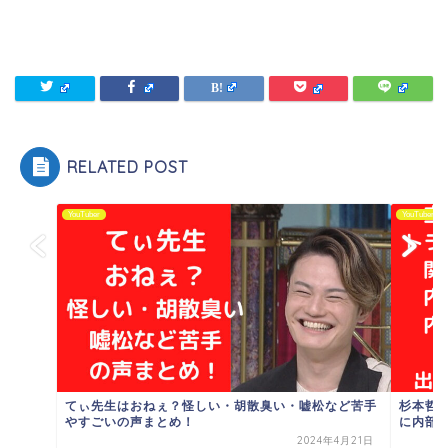
RELATED POST
YouTuber
YouTuber
てぃ先生はおねぇ？怪しい・胡散臭い・嘘松など苦手
杉本哲
やすごいの声まとめ！
に内部
2024年4月21日