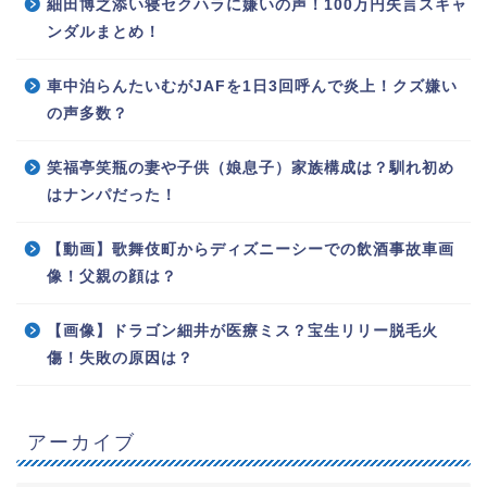
細田博之添い寝セクハラに嫌いの声！100万円失言スキャ
ンダルまとめ！
車中泊らんたいむがJAFを1日3回呼んで炎上！クズ嫌い
の声多数？
笑福亭笑瓶の妻や子供（娘息子）家族構成は？馴れ初め
はナンパだった！
【動画】歌舞伎町からディズニーシーでの飲酒事故車画
像！父親の顔は？
【画像】ドラゴン細井が医療ミス？宝生リリー脱毛火
傷！失敗の原因は？
アーカイブ