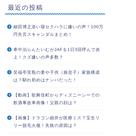
最近の投稿
細田博之添い寝セクハラに嫌いの声！100万
円失言スキャンダルまとめ！
車中泊らんたいむがJAFを1日3回呼んで炎
上！クズ嫌いの声多数？
笑福亭笑瓶の妻や子供（娘息子）家族構成
は？馴れ初めはナンパだった！
【動画】歌舞伎町からディズニーシーでの
飲酒事故車画像！父親の顔は？
【画像】ドラゴン細井が医療ミス？宝生リ
リー脱毛火傷！失敗の原因は？