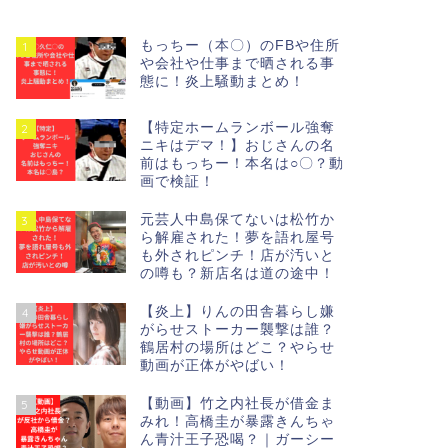
もっちー（本〇）のFBや住所
1
や会社や仕事まで晒される事
態に！炎上騒動まとめ！
【特定ホームランボール強奪
2
ニキはデマ！】おじさんの名
前はもっちー！本名は○〇？動
画で検証！
元芸人中島保てないは松竹か
3
ら解雇された！夢を語れ屋号
も外されピンチ！店が汚いと
の噂も？新店名は道の途中！
【炎上】りんの田舎暮らし嫌
4
がらせストーカー襲撃は誰？
鶴居村の場所はどこ？やらせ
動画が正体がやばい！
【動画】竹之内社長が借金ま
5
みれ！高橋圭が暴露きんちゃ
ん青汁王子恐喝？｜ガーシー