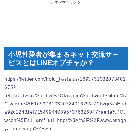
スポンサーリンク
小児性愛者が集まるネット交流サー
ビスとはLINEオプチャか？
https://twitter.com/hofu_tk/status/1693731032078401
675?
ref_src=twsrc%5Etfw%7Ctwcamp%5Etweetembed%7
Ctwterm%5E1693731032078401675%7Ctwgr%5Ebd
a92c12431ef71549944089570763260477ae4e%7Ct
wcon%5Es1_&ref_url=https%3A%2F%2Fwww.asaga
ya-nomiya.jp%2Fwp-