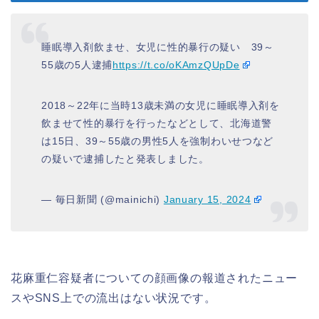
睡眠導入剤飲ませ、女児に性的暴行の疑い 39～
55歳の5人逮捕
https://t.co/oKAmzQUpDe
2018～22年に当時13歳未満の女児に睡眠導入剤を
飲ませて性的暴行を行ったなどとして、北海道警
は15日、39～55歳の男性5人を強制わいせつなど
の疑いで逮捕したと発表しました。
— 毎日新聞 (@mainichi)
January 15, 2024
花麻重仁容疑者についての顔画像の報道されたニュー
スやSNS上での流出はない状況です。