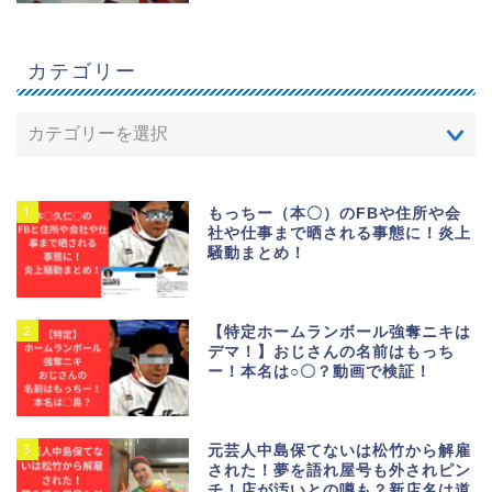
カテゴリー
1
もっちー（本〇）のFBや住所や会
社や仕事まで晒される事態に！炎上
騒動まとめ！
2
【特定ホームランボール強奪ニキは
デマ！】おじさんの名前はもっち
ー！本名は○〇？動画で検証！
3
元芸人中島保てないは松竹から解雇
された！夢を語れ屋号も外されピン
チ！店が汚いとの噂も？新店名は道