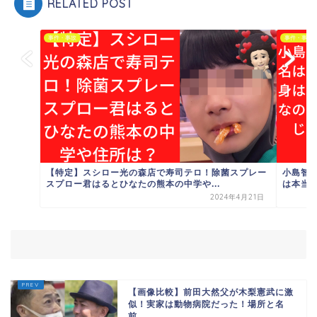
RELATED POST
事件・事故
事件・事故
【特定】スシロー光の森店で寿司テロ！除菌スプレー
小島智
スプロー君はるとひなたの熊本の中学や...
は本当な
2024年4月21日
【画像比較】前田大然父が木梨憲武に激
似！実家は動物病院だった！場所と名
前...