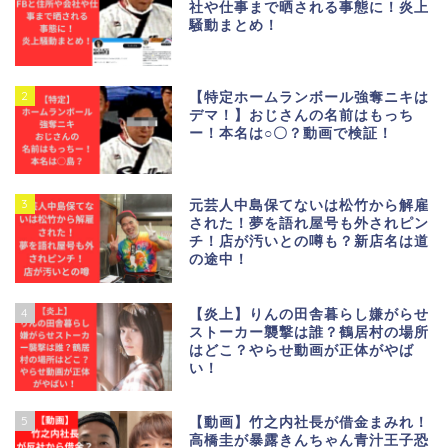
社や仕事まで晒される事態に！炎上
騒動まとめ！
2
【特定ホームランボール強奪ニキは
デマ！】おじさんの名前はもっち
ー！本名は○〇？動画で検証！
3
元芸人中島保てないは松竹から解雇
された！夢を語れ屋号も外されピン
チ！店が汚いとの噂も？新店名は道
の途中！
4
【炎上】りんの田舎暮らし嫌がらせ
ストーカー襲撃は誰？鶴居村の場所
はどこ？やらせ動画が正体がやば
い！
5
【動画】竹之内社長が借金まみれ！
高橋圭が暴露きんちゃん青汁王子恐