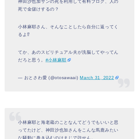
神田沙也加サンの死を利用して有料ブログ、人の
死で金儲けするの？
小林麻耶さん、そんなことしたら自分に返ってく
るよ⁉️
てか、あのスピリチュアル夫が洗脳してやってん
だろと思う。
#小林麻耶
— おとさわ愛 (@otosawaai)
March 31, 2022
小林麻耶と海老蔵のことなんてどうでもいいと思
ってたけど、神田沙也加さんをこんな馬鹿みたい
な騒動に巻き込むのはまじで許せん。