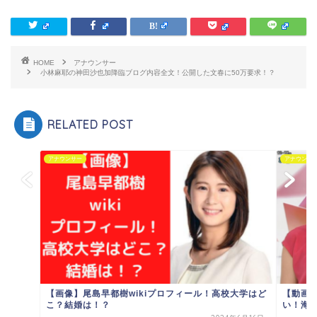
HOME
アナウンサー
小林麻耶の神田沙也加降臨ブログ内容全文！公開した文春に50万要求！？
RELATED POST
アナウンサー
アナウンサ
【画像】尾島早都樹wikiプロフィール！高校大学はど
【動画
こ？結婚は！？
い！海外