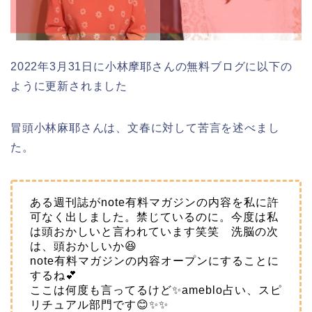
2022年3月31日に小林摩耶さんの無料ブログに以下の
ように更新されました
冒頭小林麻耶さんは、文春に対して苦言を述べまし
た。
ある週刊誌がnote有料マガジンの内容を私に許
可なく出しました。禁じているのに。今度は私
は頭おかしいと言われています笑笑 洗脳の次
は、頭おかしいか😆
note有料マガジンの内容オープンにすることに
するね💕
ここは何度も言ってるけど✨ameblo占い、スピ
リチュアル部門です😊✨✨