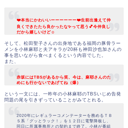
❤️本当にかわいいーーーーーー❤️生前出逢えて仲
良くできたたら良かったな✨って思う💕今仲良し
だから嬉しいけど☺️
そして、松田聖子さんの出身地である福岡の豚骨ラー
メンを小林麻耶と夫アキラが20杯も神田沙也加さんの
事を思いながら食べまくるという内容でした。
また、
赤坂にはTBSがあるから笑、今は、麻耶さんのた
めにも行かないであげてね（爆）
という一文には、一昨年の小林麻耶のTBSいじめ告発
問題の尾を引きずっていることがみてとれる。
2020年にレギュラーコメンテーターを務めるＴＢ
Ｓ系「グッとラック！」を１２日に電撃降板し、
同日に所属事務所との契約まで終了。小林が番組