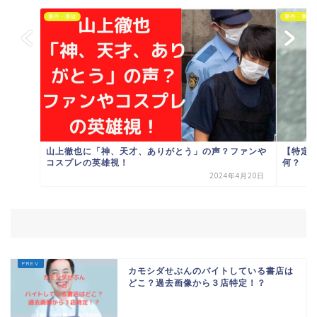
事件・事故
事件・事故
山上徹也に「神、天才、ありがとう」の声？ファンや
【特定】
コスプレの英雄視！
何？
2024年4月20日
カモシダせぶんのバイトしている書店は
どこ？過去画像から３店特定！？