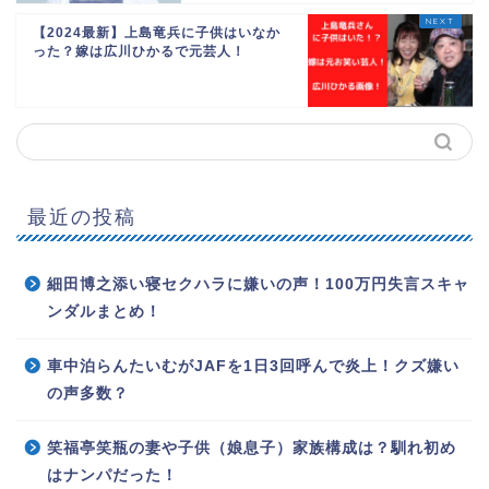
【2024最新】上島竜兵に子供はいなか
った？嫁は広川ひかるで元芸人！
最近の投稿
細田博之添い寝セクハラに嫌いの声！100万円失言スキャ
ンダルまとめ！
車中泊らんたいむがJAFを1日3回呼んで炎上！クズ嫌い
の声多数？
笑福亭笑瓶の妻や子供（娘息子）家族構成は？馴れ初め
はナンパだった！