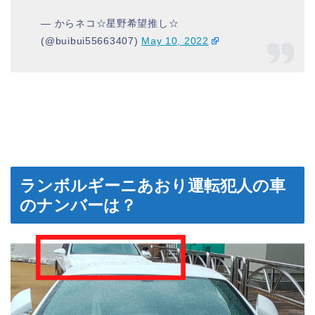
— からネコ☆星野希望推し☆
(@buibui55663407)
May 10, 2022
ランボルギーニあおり運転犯人の車
のナンバーは？