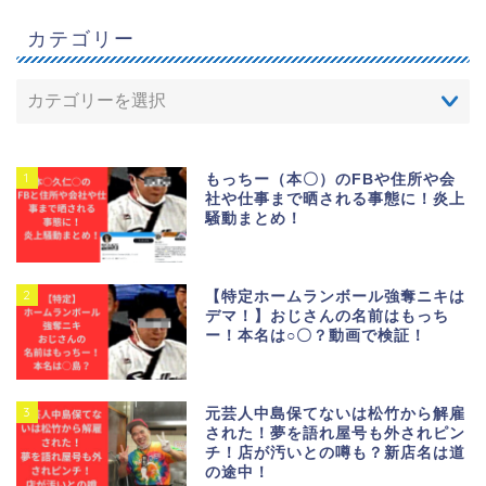
カテゴリー
1
もっちー（本〇）のFBや住所や会
社や仕事まで晒される事態に！炎上
騒動まとめ！
2
【特定ホームランボール強奪ニキは
デマ！】おじさんの名前はもっち
ー！本名は○〇？動画で検証！
3
元芸人中島保てないは松竹から解雇
された！夢を語れ屋号も外されピン
チ！店が汚いとの噂も？新店名は道
の途中！