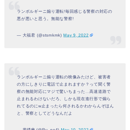
ランボルギーニ煽り運転!毎回感じる警察の対応の
悪が悪いと思う。無能な警察!
— 大福君 (@stsmkmk)
May 9, 2022
ランボルギーニ煽り運転の映像みたけど、被害者
の方にしきりに電話で止まれますか？って聞く警
察の無能対応にマジで驚いちまった…高速道路で
止まれるわけないだろ、しかも現在進行形で煽ら
れてるのにw止まったら何されるかわからんぞほん
と、警察としてどうなんだよ
— 黄燐☢️ (@Ru_no4)
May 10, 2022