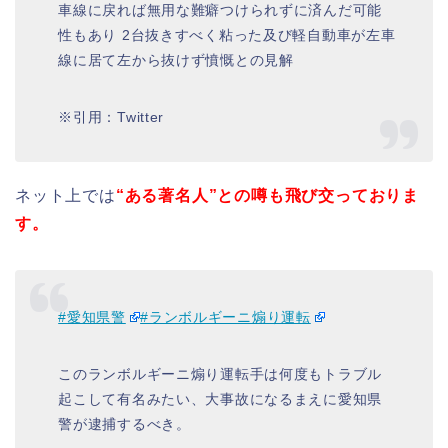
車線に戻れば無用な難癖つけられずに済んだ可能
性もあり 2台抜きすべく粘った及び軽自動車が左車
線に居て左から抜けず憤慨との見解
※引用：Twitter
ネット上では
“ある著名人”との噂も飛び交っておりま
す。
#愛知県警
#ランボルギーニ煽り運転
このランボルギーニ煽り運転手は何度もトラブル
起こして有名みたい、大事故になるまえに愛知県
警が逮捕するべき。