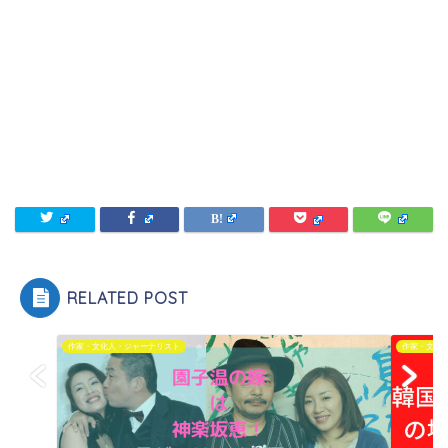
RELATED POST
作家・文化人・ジャーナリスト
作家・文化