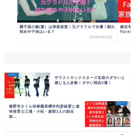
園子温の嫁(妻）は神楽坂恵！元グラドルで女優！馴れ
鎮目宰
初めや子供はいる？
Face
2024年4月20日
ザラストロックスターズ名前のダサいと
感じる人多数！ダサい理由3選！
裾野市さくら幼稚園長櫻井利彦経歴と虐
待保育士三浦・小松・服部3人の顔名
前...