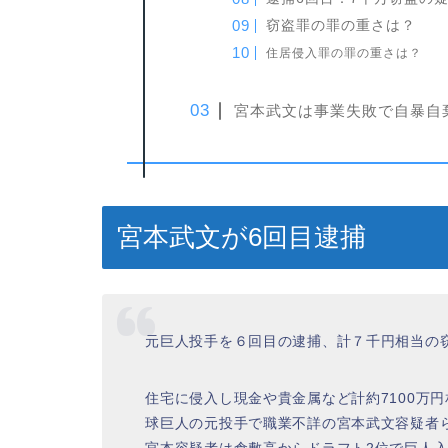
窃盗罪の罪の重さは？
住居侵入罪の罪の重さは？
宮本武文は事業失敗で自暴自
宮本武文が6回目逮捕
元巨人投手を６回目の逮捕、計７千円相当の
住宅に侵入し現金や貴金属など計約7100万
球巨人の元投手で職業不詳の宮本武文容疑者
宮本容疑者は倉敷高からドラフト2位で巨人入