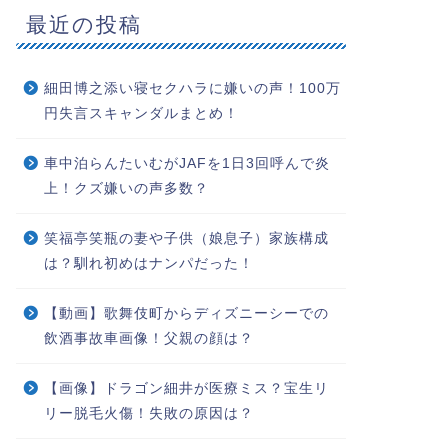
最近の投稿
細田博之添い寝セクハラに嫌いの声！100万
円失言スキャンダルまとめ！
車中泊らんたいむがJAFを1日3回呼んで炎
上！クズ嫌いの声多数？
笑福亭笑瓶の妻や子供（娘息子）家族構成
は？馴れ初めはナンパだった！
【動画】歌舞伎町からディズニーシーでの
飲酒事故車画像！父親の顔は？
【画像】ドラゴン細井が医療ミス？宝生リ
リー脱毛火傷！失敗の原因は？