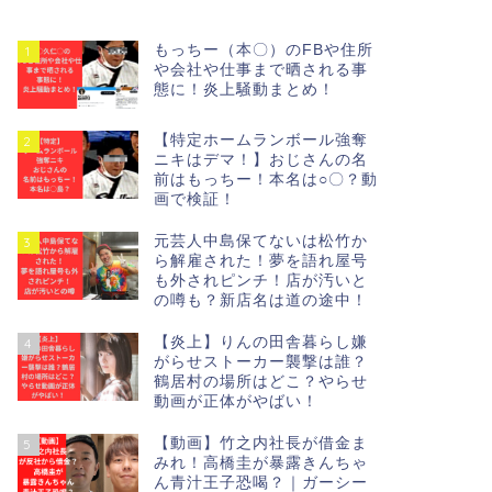
もっちー（本〇）のFBや住所
1
や会社や仕事まで晒される事
態に！炎上騒動まとめ！
【特定ホームランボール強奪
2
ニキはデマ！】おじさんの名
前はもっちー！本名は○〇？動
画で検証！
元芸人中島保てないは松竹か
3
ら解雇された！夢を語れ屋号
も外されピンチ！店が汚いと
の噂も？新店名は道の途中！
【炎上】りんの田舎暮らし嫌
4
がらせストーカー襲撃は誰？
鶴居村の場所はどこ？やらせ
動画が正体がやばい！
【動画】竹之内社長が借金ま
5
みれ！高橋圭が暴露きんちゃ
ん青汁王子恐喝？｜ガーシー