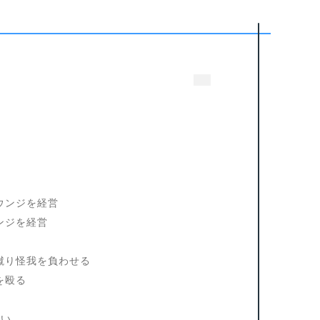
ウンジを経営
ンジを経営
蹴り怪我を負わせる
を殴る
疑い