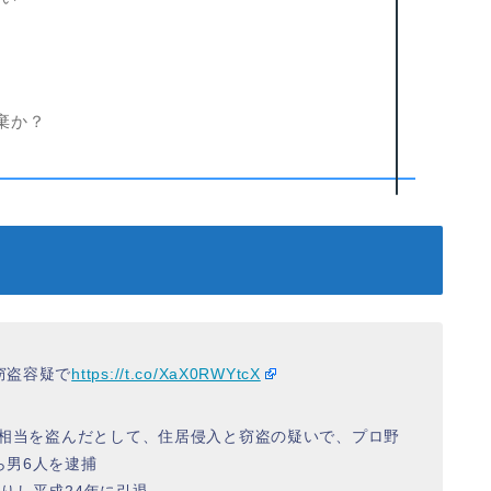
棄か？
窃盗容疑で
https://t.co/XaX0RWYtcX
円相当を盗んだとして、住居侵入と窃盗の疑いで、プロ野
ら男6人を逮捕
りし平成24年に引退