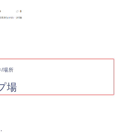
件
/
場所
プ場
・