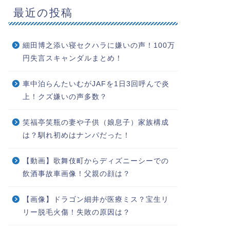
最近の投稿
細田博之添い寝セクハラに嫌いの声！100万
円失言スキャンダルまとめ！
車中泊らんたいむがJAFを1日3回呼んで炎
上！クズ嫌いの声多数？
笑福亭笑瓶の妻や子供（娘息子）家族構成
は？馴れ初めはナンパだった！
【動画】歌舞伎町からディズニーシーでの
飲酒事故車画像！父親の顔は？
【画像】ドラゴン細井が医療ミス？宝生リ
リー脱毛火傷！失敗の原因は？