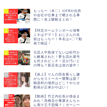
もっちー（本〇）のFBや住所
1
や会社や仕事まで晒される事
態に！炎上騒動まとめ！
【特定ホームランボール強奪
2
ニキはデマ！】おじさんの名
前はもっちー！本名は○〇？動
画で検証！
元芸人中島保てないは松竹か
3
ら解雇された！夢を語れ屋号
も外されピンチ！店が汚いと
の噂も？新店名は道の途中！
【炎上】りんの田舎暮らし嫌
4
がらせストーカー襲撃は誰？
鶴居村の場所はどこ？やらせ
動画が正体がやばい！
【動画】竹之内社長が借金ま
5
みれ！高橋圭が暴露きんちゃ
ん青汁王子恐喝？｜ガーシー