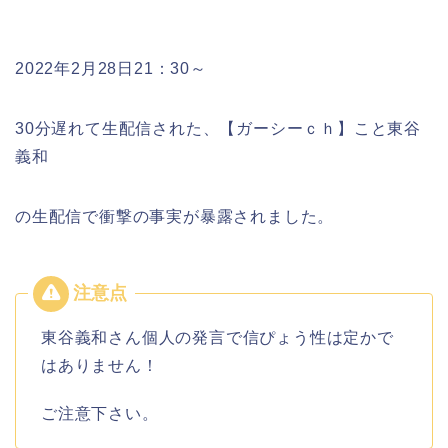
2022年2月28日21：30～
30分遅れて生配信された、【ガーシーｃｈ】こと東谷
義和
の生配信で衝撃の事実が暴露されました。
東谷義和さん個人の発言で信ぴょう性は定かで
はありません！
ご注意下さい。