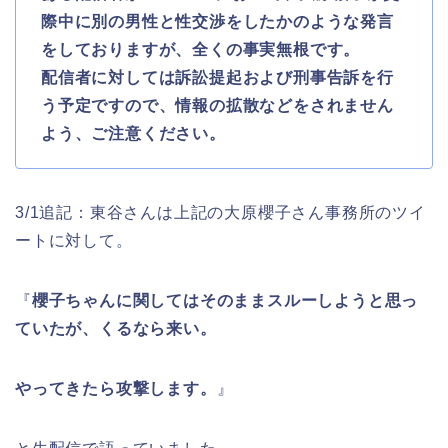
際中に別の男性と性交渉をしたかのような発言
をしておりますが、全くの事実無根です。
配信者に対しては訴訟提起および刑事告訴を行
う予定ですので、情報の拡散などをされません
よう、ご注意ください。
3/1追記：東谷さんは上記の大原櫻子さん事務所のツイ
ートに対して。
『
櫻子ちゃんに関してはそのままスルーしようと思っ
ていたが、くるなら来い。
やってきたら攻撃します。
』