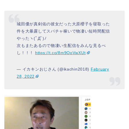
城田優が真剣佑の彼女だった大原櫻子を寝取った
件を大暴露してスパチャ稼いで物凄い短時間配信
やったヽ(ﾟДﾟ)ﾉ
次もまたあるので物凄い生配信をみんな見るべ
し！！！
https://t.co/8m9OoVwXUt
— イカキンおじさん (@ikachin2018)
February
28, 2022