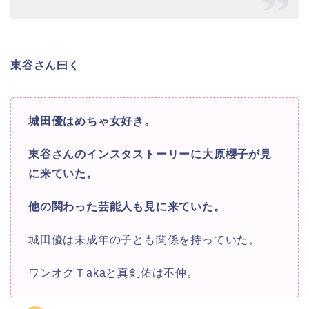
東谷さん曰く
城田優はめちゃ女好き。
東谷さんのインスタストーリーに大原櫻子が見
に来ていた。
他の関わった芸能人も見に来ていた。
城田優は未成年の子とも関係を持っていた。
ワンオクＴakaと真剣佑は不仲。