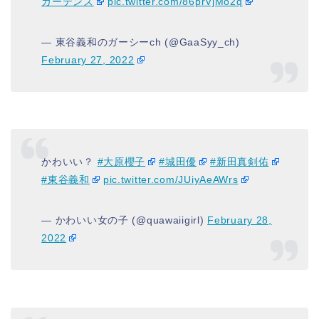
カーテンズ
pic.twitter.com/86prVjMo2q
— 東谷義和のガーシーch (@GaaSyy_ch)
February 27, 2022
かわいい？
#大原櫻子
#城田優
#新田真剣佑
#東谷義和
pic.twitter.com/JUiyAeAWrs
— かわいい女の子 (@quawaiigirl)
February 28,
2022