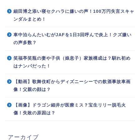
細田博之添い寝セクハラに嫌いの声！100万円失言スキャ
ンダルまとめ！
車中泊らんたいむがJAFを1日3回呼んで炎上！クズ嫌い
の声多数？
笑福亭笑瓶の妻や子供（娘息子）家族構成は？馴れ初め
はナンパだった！
【動画】歌舞伎町からディズニーシーでの飲酒事故車画
像！父親の顔は？
【画像】ドラゴン細井が医療ミス？宝生リリー脱毛火
傷！失敗の原因は？
アーカイブ