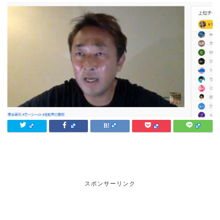
スポンサーリンク