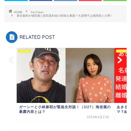
HOME
YouTuber
東谷義和が城田優と新田真剣佑の関係を暴露？大原櫻子は無関係との噂！
RELATED POST
YouTuber
YouTuber
ガーシーと小林麻耶が緊急生対談！（3/27）海老蔵の
あきる
暴露内容とは？
マ？結婚
2024年4月21日