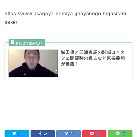
https://www.asagaya-nomiya.jp/ayanogo-higasitani-
sake/
城田優と三浦春馬の関係は？カ
フェ開店時の過去など東谷義和
が暴露！