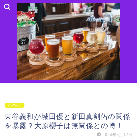
YouTuber
東谷義和が城田優と新田真剣佑の関係
を暴露？大原櫻子は無関係との噂！
2024年5月12日