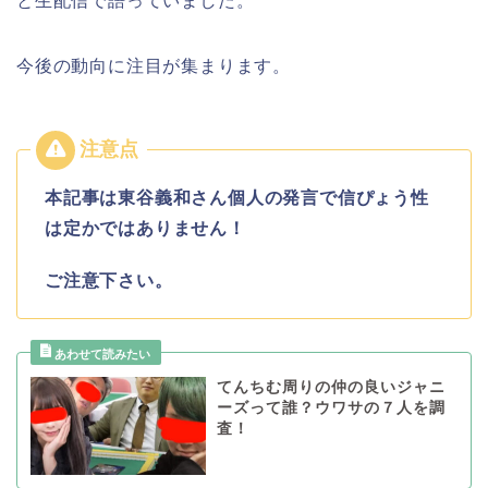
と生配信で語っていました。
今後の動向に注目が集まります。
本記事は東谷義和さん個人の発言で信ぴょう性
は定かではありません！
ご注意下さい。
てんちむ周りの仲の良いジャニ
ーズって誰？ウワサの７人を調
査！