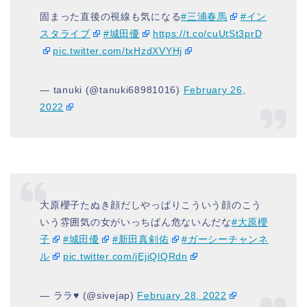
固まった直後の視線も気になる
#三浦春馬
#イン
スタライブ
#城田優
https://t.co/cuUtSt3prD
pic.twitter.com/txHzdXVYHj
— tanuki (@tanuki68981016)
February 26,
2022
大原櫻子たぬき顔だしやっぱりこういう顔のこう
いう雰囲気の女がいっちばん危ないんだな
#大原櫻
子
#城田優
#新田真剣佑
#ガーシーチャンネ
ル
pic.twitter.com/jEjiQlQRdn
— ララ♥ (@sivejap)
February 28, 2022