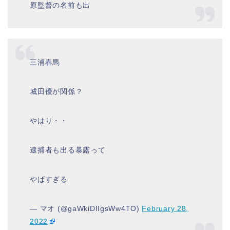
原監督の名前も出
三浦春馬
城田優が関係？
やはり・・
逮捕者も出る暴露って
やばすぎる
— マオ (@gaWkiDIIgsWw4TO)
February 28,
2022