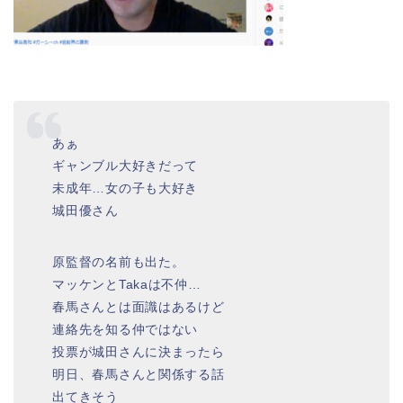
あぁ
ギャンブル大好きだって
未成年…女の子も大好き
城田優さん
原監督の名前も出た。
マッケンとTakaは不仲…
春馬さんとは面識はあるけど
連絡先を知る仲ではない
投票が城田さんに決まったら
明日、春馬さんと関係する話
出てきそう