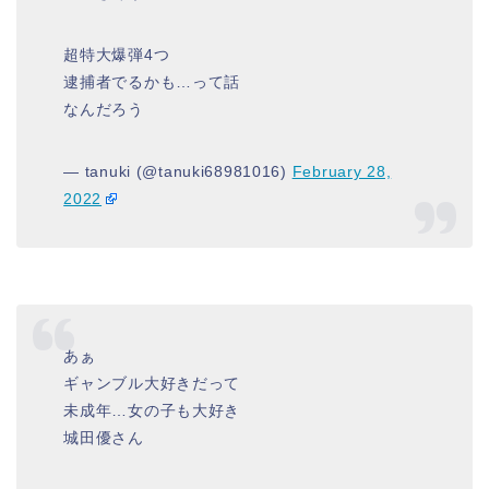
超特大爆弾4つ
逮捕者でるかも…って話
なんだろう
— tanuki (@tanuki68981016)
February 28,
2022
あぁ
ギャンブル大好きだって
未成年…女の子も大好き
城田優さん