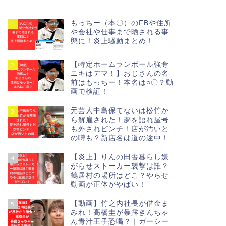
もっちー（本〇）のFBや住所
1
や会社や仕事まで晒される事
態に！炎上騒動まとめ！
【特定ホームランボール強奪
2
ニキはデマ！】おじさんの名
前はもっちー！本名は○〇？動
画で検証！
元芸人中島保てないは松竹か
3
ら解雇された！夢を語れ屋号
も外されピンチ！店が汚いと
の噂も？新店名は道の途中！
【炎上】りんの田舎暮らし嫌
4
がらせストーカー襲撃は誰？
鶴居村の場所はどこ？やらせ
動画が正体がやばい！
【動画】竹之内社長が借金ま
5
みれ！高橋圭が暴露きんちゃ
ん青汁王子恐喝？｜ガーシー