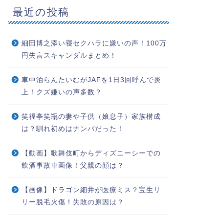
最近の投稿
細田博之添い寝セクハラに嫌いの声！100万
円失言スキャンダルまとめ！
車中泊らんたいむがJAFを1日3回呼んで炎
上！クズ嫌いの声多数？
笑福亭笑瓶の妻や子供（娘息子）家族構成
は？馴れ初めはナンパだった！
【動画】歌舞伎町からディズニーシーでの
飲酒事故車画像！父親の顔は？
【画像】ドラゴン細井が医療ミス？宝生リ
リー脱毛火傷！失敗の原因は？