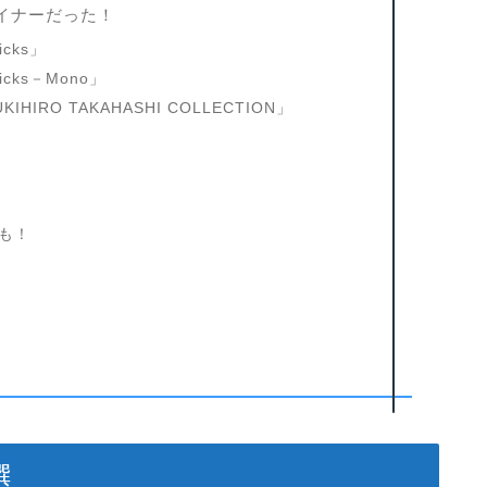
イナーだった！
cks」
cks－Mono」
IRO TAKAHASHI COLLECTION」
も！
選