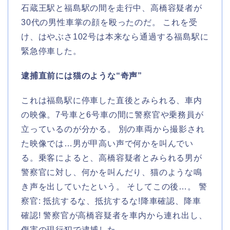
石蔵王駅と福島駅の間を走行中、高橋容疑者が
30代の男性車掌の顔を殴ったのだ。 これを受
け、はやぶさ102号は本来なら通過する福島駅に
緊急停車した。
逮捕直前には猫のような“奇声”
これは福島駅に停車した直後とみられる、車内
の映像。7号車と6号車の間に警察官や乗務員が
立っているのが分かる。 別の車両から撮影され
た映像では…男が甲高い声で何かを叫んでい
る。乗客によると、高橋容疑者とみられる男が
警察官に対し、何かを叫んだり、猫のような鳴
き声を出していたという。 そしてこの後…。 警
察官: 抵抗するな、抵抗するな!降車確認、降車
確認! 警察官が高橋容疑者を車内から連れ出し、
傷害の現行犯で逮捕した。