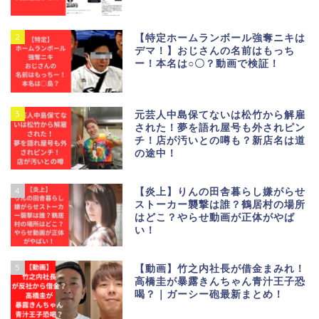
2
【特定ホームランボール強奪ニキは
デマ！】おじさんの名前はもっち
ー！本名は○〇？動画で検証！
3
元芸人中島保てないは松竹から解雇
された！夢を語れ屋号も外されピン
チ！店が汚いとの噂も？新店名は道
の途中！
4
【炎上】りんの田舎暮らし嫌がらせ
ストーカー襲撃は誰？鶴居村の場所
はどこ？やらせ動画が正体がやば
い！
5
【動画】竹之内社長が借金まみれ！
高橋圭が暴露きんちゃん青汁王子恐
喝？｜ガーシー砲最新まとめ！