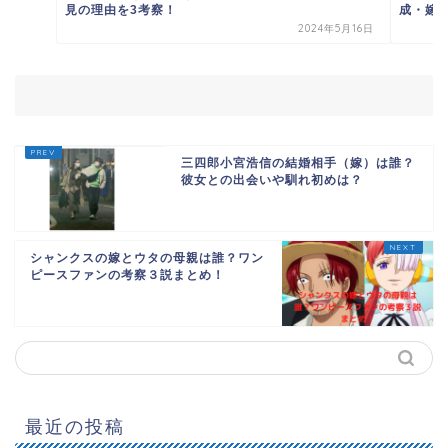
見の理由を3考察！
成・嫁子
2024年5月16日
三四郎小宮浩信の結婚相手（嫁）は誰？
彼女との出会いや馴れ初めは？
シャンクスの嫁とウタの母親は誰？ワン
ピースファンの考察３説まとめ！
最近の投稿