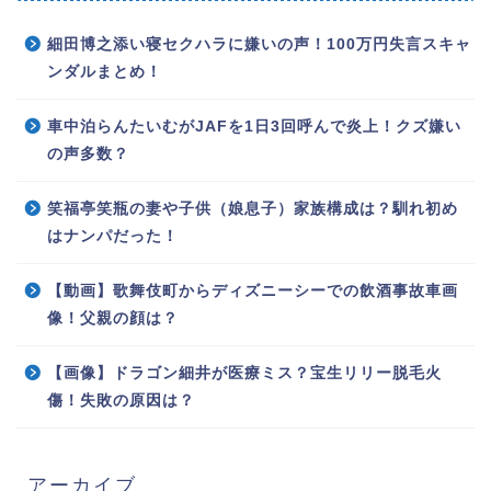
細田博之添い寝セクハラに嫌いの声！100万円失言スキャ
ンダルまとめ！
車中泊らんたいむがJAFを1日3回呼んで炎上！クズ嫌い
の声多数？
笑福亭笑瓶の妻や子供（娘息子）家族構成は？馴れ初め
はナンパだった！
【動画】歌舞伎町からディズニーシーでの飲酒事故車画
像！父親の顔は？
【画像】ドラゴン細井が医療ミス？宝生リリー脱毛火
傷！失敗の原因は？
アーカイブ