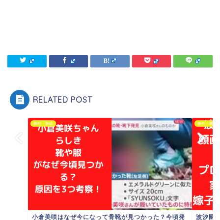
RELATED POST
事件・事故
事件・事故
小倉美咲はなぜ今になって骨靴が見つかった？今頃発
波汐國芳