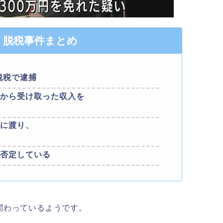
・脱税事件まとめ
脱税で逮捕
告から受け取った収入を
回に渡り、
は否定している
関わっているようです。