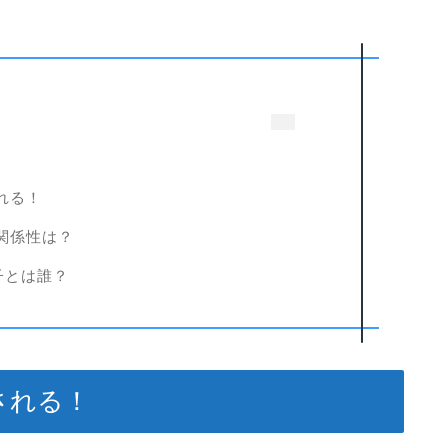
れる！
関係性は？
子とは誰？
される！