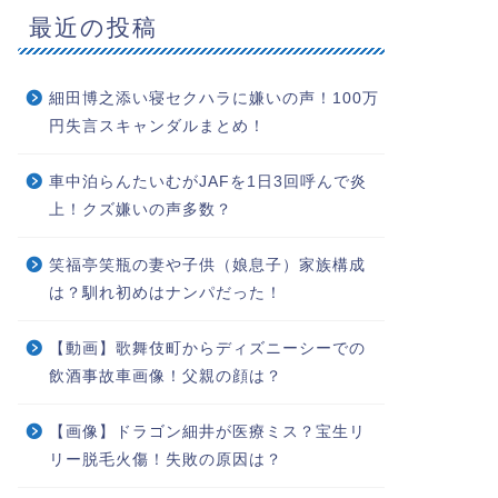
最近の投稿
細田博之添い寝セクハラに嫌いの声！100万
円失言スキャンダルまとめ！
車中泊らんたいむがJAFを1日3回呼んで炎
上！クズ嫌いの声多数？
笑福亭笑瓶の妻や子供（娘息子）家族構成
は？馴れ初めはナンパだった！
【動画】歌舞伎町からディズニーシーでの
飲酒事故車画像！父親の顔は？
【画像】ドラゴン細井が医療ミス？宝生リ
リー脱毛火傷！失敗の原因は？