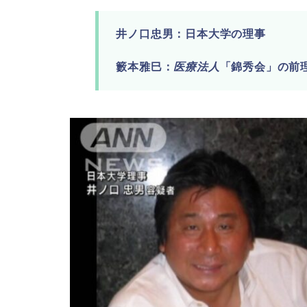
井ノ口忠男：日本大学の理事
籔本雅巳：
医療法人
「錦秀会」の前