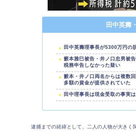
田中英壽
田中英壽理事長が5300万円の
籔本雅巳被告・井ノ口忠男被
税務申告しなかった疑い
籔本・井ノ口両名からは複数
多額の資金が提供されていた
田中理事長は現金受取の事実
逮捕までの経緯として、二人の人物が大きく