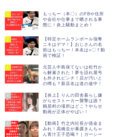
もっちー（本〇）のFBや住所
1
や会社や仕事まで晒される事
態に！炎上騒動まとめ！
【特定ホームランボール強奪
2
ニキはデマ！】おじさんの名
前はもっちー！本名は○〇？動
画で検証！
元芸人中島保てないは松竹か
3
ら解雇された！夢を語れ屋号
も外されピンチ！店が汚いと
の噂も？新店名は道の途中！
【炎上】りんの田舎暮らし嫌
4
がらせストーカー襲撃は誰？
鶴居村の場所はどこ？やらせ
動画が正体がやばい！
【動画】竹之内社長が借金ま
5
みれ！高橋圭が暴露きんちゃ
ん青汁王子恐喝？｜ガーシー