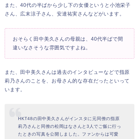
また、40代の半ばから少し下の女優というと小池栄子
さん、広末涼子さん、安達祐実さんなどがいます。
おそらく田中美久さんの母親は、40代半ばで間
違いなさそうな雰囲気ですよね。
また、田中美久さんは過去のインタビューなどで指原
莉乃さんのことを、お母さん的な存在だったといって
います。
HKT48の田中美久さんがインスタに元同僚の指原
莉乃さんと同僚の松岡はなさんと3人でご飯に行っ
たときの写真を公開しました。ファンからは可愛