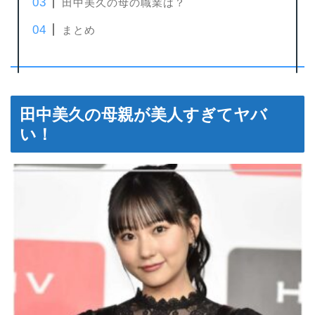
田中美久の母の職業は？
まとめ
田中美久の母親が美人すぎてヤバ
い！