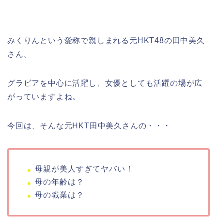
みくりんという愛称で親しまれる元HKT48の田中美久
さん。
グラビアを中心に活躍し、女優としても活躍の場が広
がっていますよね。
今回は、そんな元HKT田中美久さんの・・・
母親が美人すぎてヤバい！
母の年齢は？
母の職業は？