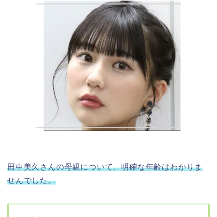
田中美久さんの母親について、明確な年齢はわかりま
せんでした。