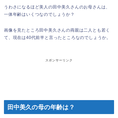
うわさになるほど美人の田中美久さんのお母さんは、
一体年齢はいくつなのでしょうか？
画像を見たところ田中美久さんの両親は二人とも若く
て、現在は40代前半と言ったところなのでしょうか。
スポンサーリンク
田中美久の母の年齢は？