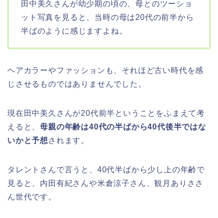
田中美久さんが幼少期の頃の、母とのツーショ
ット写真を見ると、当時の母は20代の前半から
半ばのように感じますよね。
ヘアカラーやファッションも、それほど古い時代を感
じさせるものではありませんでした。
現在田中美久さんが20代前半ということをふまえて考
えると、
母親の年齢は40代の半ばから40代後半ではな
いかと予想
されます。
タレントさんで言うと、40代半ばから少し上の年齢で
見ると、内田有紀さんや米倉涼子さん、観月ありささ
ん世代です。