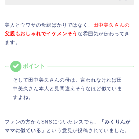
美人とウワサの母親ばかりではなく、
田中美久さんの
父親もおしゃれでイケメンそう
な雰囲気が伝わってき
ます。
そして田中美久さんの母は、言われなければ田
中美久さん本人と見間違えそうなほど似ていま
すよね。
ファンの方からSNSについたレスでも、
「みくりんが
ママに似ている」
という意見が投稿されていました。