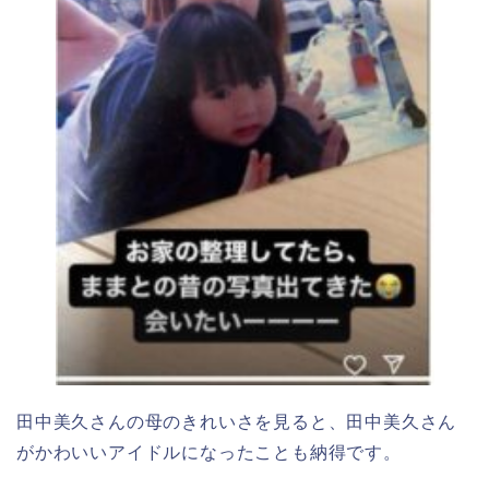
田中美久さんの母のきれいさを見ると、田中美久さん
がかわいいアイドルになったことも納得です。