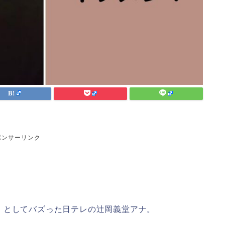
ポンサーリンク
』としてバズった日テレの辻岡義堂アナ。