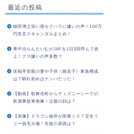
最近の投稿
細田博之添い寝セクハラに嫌いの声！100万
円失言スキャンダルまとめ！
車中泊らんたいむがJAFを1日3回呼んで炎
上！クズ嫌いの声多数？
笑福亭笑瓶の妻や子供（娘息子）家族構成
は？馴れ初めはナンパだった！
【動画】歌舞伎町からディズニーシーでの
飲酒事故車画像！父親の顔は？
【画像】ドラゴン細井が医療ミス？宝生リ
リー脱毛火傷！失敗の原因は？