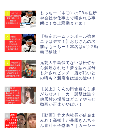
もっちー（本〇）のFBや住所
1
や会社や仕事まで晒される事
態に！炎上騒動まとめ！
【特定ホームランボール強奪
2
ニキはデマ！】おじさんの名
前はもっちー！本名は○〇？動
画で検証！
元芸人中島保てないは松竹か
3
ら解雇された！夢を語れ屋号
も外されピンチ！店が汚いと
の噂も？新店名は道の途中！
【炎上】りんの田舎暮らし嫌
4
がらせストーカー襲撃は誰？
鶴居村の場所はどこ？やらせ
動画が正体がやばい！
【動画】竹之内社長が借金ま
5
みれ！高橋圭が暴露きんちゃ
ん青汁王子恐喝？｜ガーシー