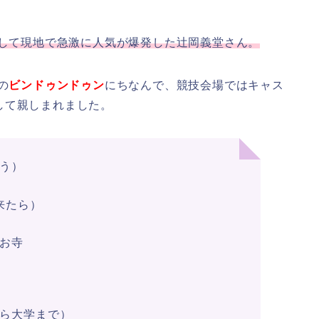
として現地で急激に人気が爆発した辻岡義堂さん。
の
ビンドゥンドゥン
にちなんで、競技会場ではキャス
して親しまれました。
う）
来たら）
お寺
ら大学まで）