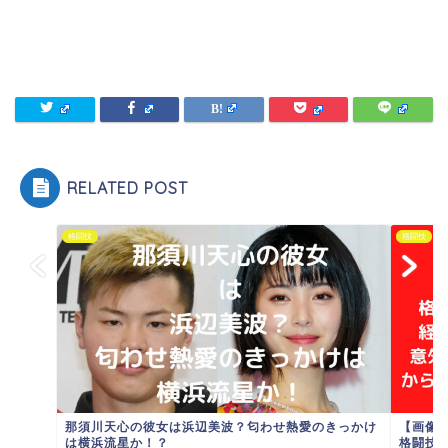
RELATED POST
格闘技
格闘技
那須川天心の彼女は浜辺美波？匂わせ熱愛のきっかけ
【画像
は横浜流星か！？
格闘技