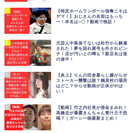
2
【特定ホームランボール強奪ニキは
デマ！】おじさんの名前はもっち
ー！本名は○〇？動画で検証！
3
元芸人中島保てないは松竹から解雇
された！夢を語れ屋号も外されピン
チ！店が汚いとの噂も？新店名は道
の途中！
4
【炎上】りんの田舎暮らし嫌がらせ
ストーカー襲撃は誰？鶴居村の場所
はどこ？やらせ動画が正体がやば
い！
5
【動画】竹之内社長が借金まみれ！
高橋圭が暴露きんちゃん青汁王子恐
喝？｜ガーシー砲最新まとめ！