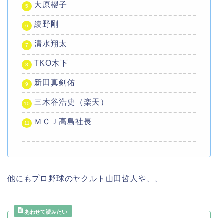
大原櫻子
綾野剛
清水翔太
TKO木下
新田真剣佑
三木谷浩史（楽天）
ＭＣＪ高島社長
他にもプロ野球のヤクルト山田哲人や、、