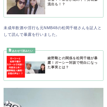
流出も！？
未成年飲酒や淫行も元NMB48の松岡千穂さんを証人と
して読んで暴露を行いました。
綾野剛との関係を松岡千穂が暴
露！ガーシー対談で明白になっ
た事実とは？