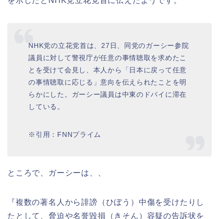
を示したとNHK党立花党首に伝えたようです。
NHK党の立花党首は、27日、同党のガーシー参院
議員に対して警視庁が任意の事情聴取を求めたこ
とを受けて会見し、本人から「日本に戻って任意
の事情聴取に応じる」意向を伝えられたことを明
らかにした。ガーシー議員は中東のドバイに滞在
している。
※引用：FNNプライム
ところで、ガーシーは、、
『複数の著名人から誹謗（ひぼう）中傷を受けたりし
たとして、脅迫や名誉毀損（きそん）容疑の告訴状を