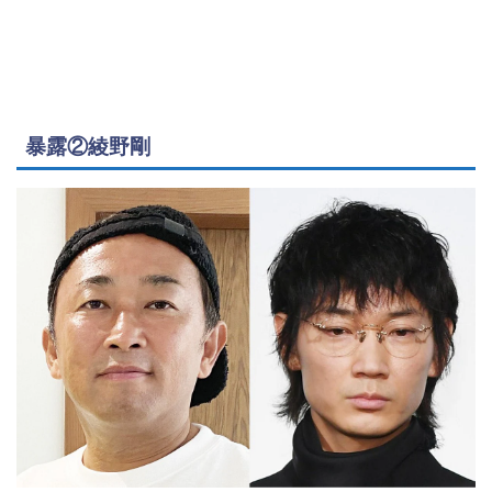
暴露②綾野剛