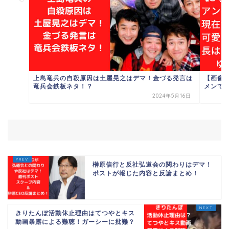
上島竜兵の自殺原因は土屋晃之はデマ！金づる発言は
【画像
竜兵会鉄板ネタ！？
メンで可
2024年5月16日
榊原信行と反社弘道会の関わりはデマ！
ポストが報じた内容と反論まとめ！
きりたんぽ活動休止理由はてつやとキス
動画暴露による難聴！ガーシーに批難？