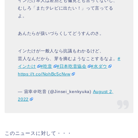
インたけ本人は差別とも偏見とも言ってないし、
むしろ「またテレビに出たい！」って言ってる
よ。
あんたらが扱いづらくしてどうすんのさ。
インたけが一般人なら抗議もわかるけど、
芸人なんだから、芽を摘むようなことするなよ。
#
インたけ
#吃音
#日本吃音協会
#水ダウ
https://t.co/NohBc5cNvw
— 宙幸＠吃音 (@Jinsei_kenkyuka)
August 2,
2022
このニュースに対して・・・