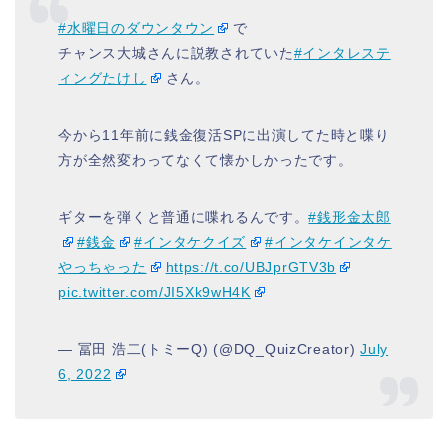
#水曜日のダウンタウン
で
チャンス大城さんに説教されていた
#インタレステ
ィングたけし
さん。
今から11年前に銭金復活SPに出演してた時と喋り
方が全然変わってなくて懐かしかったです。
ギターを弾くと普通に喋れるんです。
#銭形金太郎
#銭金
#インタケクイズ
#インタケインタケ
やっちゃった
https://t.co/UBJprGTV3b
pic.twitter.com/JI5Xk9wH4K
— 冨田 浩二(トミーQ) (@DQ_QuizCreator)
July
6, 2022