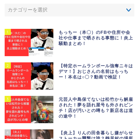
1
もっちー（本〇）のFBや住所や会
社や仕事まで晒される事態に！炎上
騒動まとめ！
2
【特定ホームランボール強奪ニキは
デマ！】おじさんの名前はもっち
ー！本名は○〇？動画で検証！
3
元芸人中島保てないは松竹から解雇
された！夢を語れ屋号も外されピン
チ！店が汚いとの噂も？新店名は道
の途中！
4
【炎上】りんの田舎暮らし嫌がらせ
ストーカー襲撃は誰？鶴居村の場所