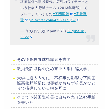
坂原監督の現役時代。広島のワイテックと
いう社会人野球チーム（2013年廃部） で
プレーしていました
#下関国際
#高校野
球
pic.twitter.com/4z62XrhQSv
— うえぽん (@uepon1975)
August 18,
2022
その後高校野球指導者を志す
教員免許取得のため東亜大学に編入学。
大学に通ううちに、不祥事の影響で下関国
際高校野球部に指導者がおらず校長がひと
りで指導している噂を耳に
そこで下関国際校長に自らを売り込む手紙
を書いた