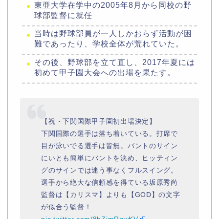
東亜大学在学中の2005年8月から同校の野
球部監督に就任
当時は野球部員が一人しかおらず活動が困
難であったり、学校全体が荒れていた。
その後、野球部を立て直し、2017年夏には
初めて甲子園大会への出場を果たす。
【祝・下関国際甲子園初出場決定】
下関国際の選手は落ち着いている。打席で
目が泳いでる選手は皆無。バントのサイン
にいとも簡単にバントを決め、ヒッティン
グのサインでは迷う事なくフルスイング。
選手から絶大な信頼感を得ている坂原秀尚
監督は【カリスマ】よりも【GOD】の文字
が似合う監督！
pic.twitter.com/8hZjmRgwKV